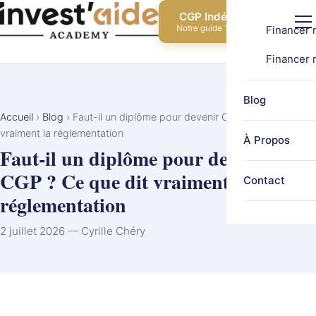
CGP Indépendant
Notre guide 100% gratuit
Financer 
Financer 
Blog
Accueil
›
Blog
›
Faut-il un diplôme pour devenir CGP ? Ce que dit
vraiment la réglementation
À Propos
Faut-il un diplôme pour devenir
CGP ? Ce que dit vraiment la
Contact
réglementation
2 juillet 2026 — Cyrille Chéry